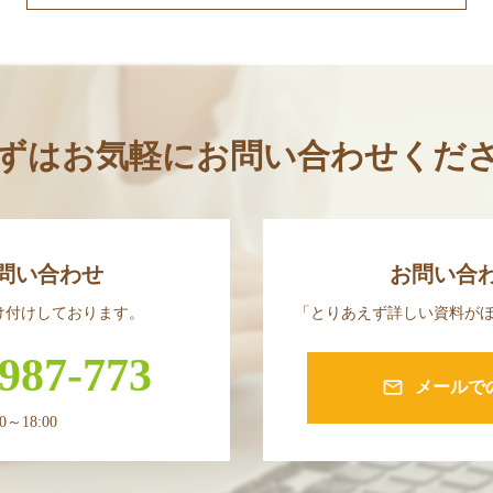
ずはお気軽に
お問い合わせくだ
問い合わせ
お問い合
け付けしております。
「とりあえず詳しい資料が
987-773
mail_outline
メールで
～18:00