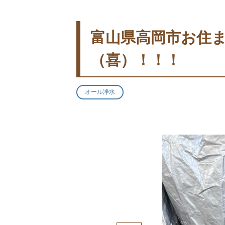
富山県高岡市お住
（喜）！！！
オール浄水