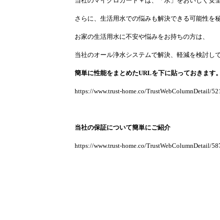
当社のマイクロガード＋は、「水」をおいしく安
さらに、生活用水での悩みも解決できる可能性を
お家の生活用水に不安や悩みをお持ちの方は、
当社のオール浄水システムで解決、軽減を検討し
簡単に性能をまとめたURLを下に貼っておきます
https://www.trust-home.co/TrustWebColumnDetail/52
当社の保証について簡単にご紹介
https://www.trust-home.co/TrustWebColumnDetail/58